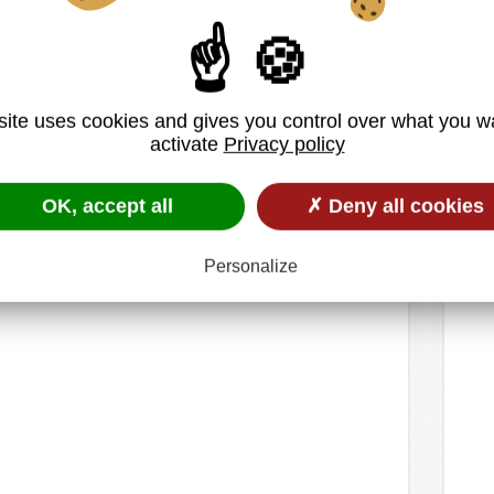
 pavillon
is
site uses cookies and gives you control over what you w
activate
Privacy policy
OK, accept all
✗ Deny all cookies
aissons du plafond… Tout est en bois apparent
 chaleureux. 113 m3 de bois ont été
Personalize
ossature, principalement en pin[…]