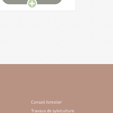
Conseil forestier
Travaux de sylviculture