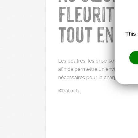
fleurit un
tout en bo
This 
Les poutres, les brise-soleil, les c
afin de permettre un environnement
nécessaires pour la charpente et l’
©batiactu