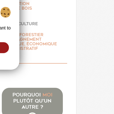
EXPLOITATION
ACHAT DE BOIS
TRAVAUX
DE SYLVICULTURE
ant to
CONSEIL FORESTIER
ACCOMPAGNEMENT
TECHNIQUE, ÉCONOMIQUE
ET ADMINISTRATIF
Pourquoi
moi
plutôt qu’un
autre ?