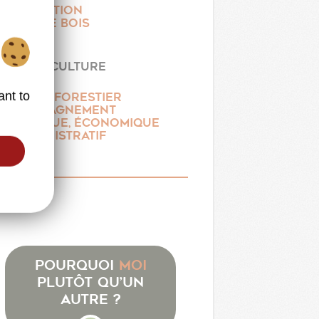
EXPLOITATION
ACHAT DE BOIS
TRAVAUX
DE SYLVICULTURE
ant to
CONSEIL FORESTIER
ACCOMPAGNEMENT
TECHNIQUE, ÉCONOMIQUE
ET ADMINISTRATIF
Pourquoi
moi
plutôt qu’un
autre ?