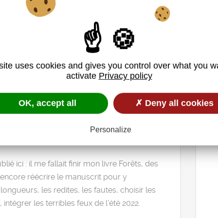
. Un livre,
rs de
 et un déclic
site uses cookies and gives you control over what you w
activate
Privacy policy
OK, accept all
✗ Deny all cookies
mencé ici une chronique-édito irrégulomadaire
e l’actualité forestière et me permettant
Personalize
é ici : il me fallait finir mon livre Forêts, des
 encore réécrire le manuscrit pour y
longueurs, les redites, les fautes, choisir les
 intégrer les terribles feux de l’été 2022.