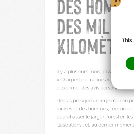
des hommes
des millie
kilomètres
This 
Il y a plusieurs mois, j’avais com
« Charpente et racines », traitant d
d’exprimer des avis personnels.
Depuis presque un an je n’ai rien publi
racines et des hommes, réécrire et
pourchasser le jargon forestier, les 
illustrations ; et, au dernier moment,